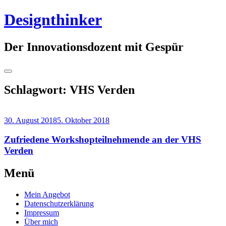
Springe
Designthinker
zum
Inhalt
Der Innovationsdozent mit Gespür
Seitenleiste
umschalten
Schlagwort:
VHS Verden
30. August 2018
5. Oktober 2018
Zufriedene Workshopteilnehmende an der VHS
Verden
Weiterlesen
Menü
→
Mein Angebot
Datenschutzerklärung
Impressum
Über mich